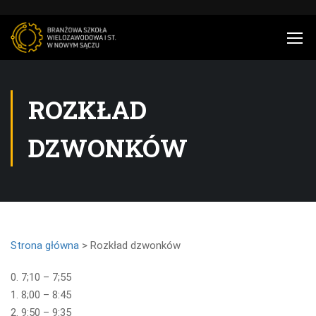
ROZKŁAD
DZWONKÓW
Strona główna
> Rozkład dzwonków
0. 7;10 – 7;55
1. 8;00 – 8:45
2. 9:50 – 9:35